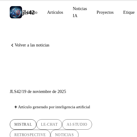
Noticias
jls42
Inicio
Artículos
Proyectos
Etiquet
IA
Volver a las noticias
Retrospectiva de Mistral AI:
de Le Chat MCP a AI Studio
JLS42
/
19 de noviembre de 2025
Artículo generado por inteligencia artificial
MISTRAL
LE-CHAT
AI-STUDIO
RETROSPECTIVE
NOTICIAS