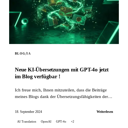
/
BLOG
IA
Neue KI-Übersetzungen mit GPT-4o jetzt
im Blog verfügbar !
Ich freue mich, Ihnen mitzuteilen, dass die Beiträge
meines Blogs dank der Übersetzungsfähigkeiten der
Künstlichen Intelligenz jetzt in mehreren Sprachen
verfügbar sind...
18. September 2024
Weiterlesen
AI Translation
OpenAI
GPT-4o
+2