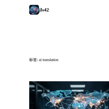
jls42
#ai translat
标签: ai translation