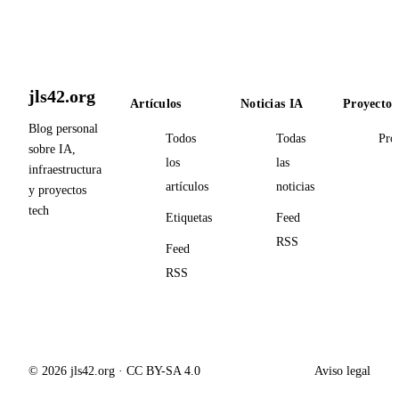
jls42.org
Artículos
Noticias IA
Proyectos
Blog personal
Todos
Todas
Pro
sobre IA,
los
las
infraestructura
artículos
noticias
y proyectos
tech
Etiquetas
Feed
RSS
Feed
RSS
© 2026 jls42.org · CC BY-SA 4.0
Aviso legal