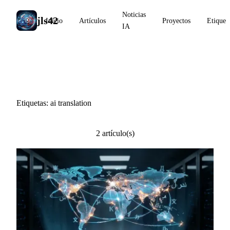
Noticias
jls42
Inicio
Artículos
Proyectos
Etiquet
IA
#ai translation
Etiquetas: ai translation
2 artículo(s)