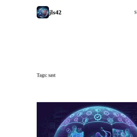
jls42
S
#sast
Tags: sast