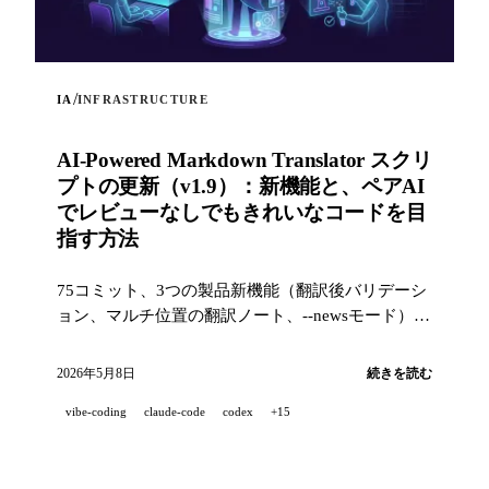
/
IA
INFRASTRUCTURE
AI-Powered Markdown Translator スクリ
プトの更新（v1.9）：新機能と、ペアAI
でレビューなしでもきれいなコードを目
指す方法
75コミット、3つの製品新機能（翻訳後バリデーシ
ョン、マルチ位置の翻訳ノート、--newsモード）
と、産業レベルの品質スタック（14のフック、229
のテスト、AI支援PRレビュー）で、プロジェクト
2026年5月8日
続きを読む
を100%ペアAI開発したときにきれいなコードを目
vibe-coding
claude-code
codex
+15
指すための取り組み。