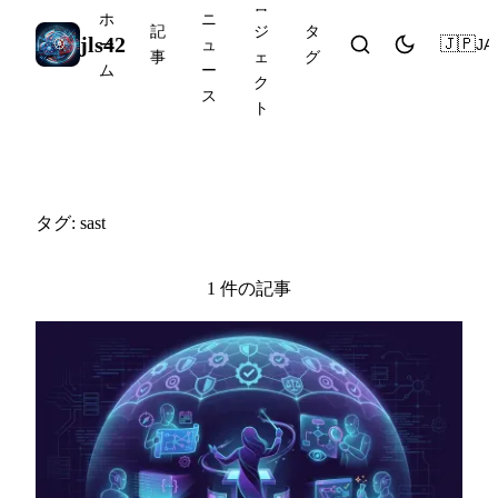
ロ
ホ
ニ
記
ジ
タ
jls42
🇯🇵
JA
ー
ュ
事
ェ
グ
ム
ー
ク
ス
ト
#sast
タグ: sast
1 件の記事