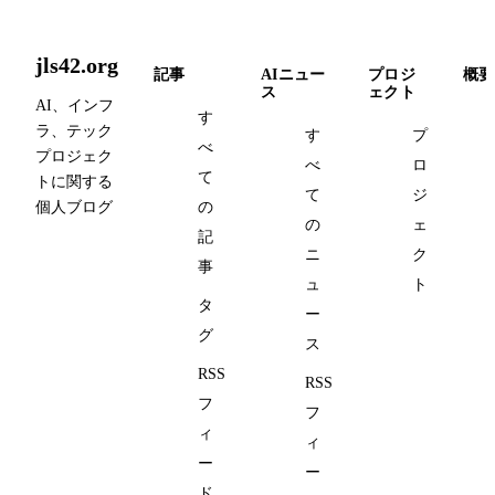
jls42.org
記事
AIニュー
プロジ
概要
ス
ェクト
AI、インフ
す
ラ、テック
す
プ
べ
プロジェク
べ
ロ
て
トに関する
て
ジ
個人ブログ
の
の
ェ
記
ニ
ク
事
ュ
ト
タ
ー
グ
ス
RSS
RSS
フ
フ
ィ
ィ
ー
ー
ド