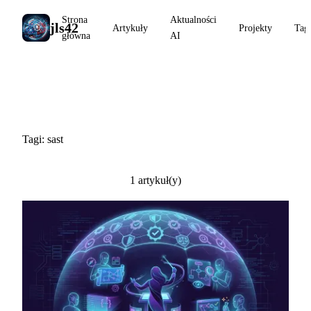
Strona
Aktualności
jls42
Artykuły
Projekty
Tag
główna
AI
#sast
Tagi: sast
1 artykuł(y)