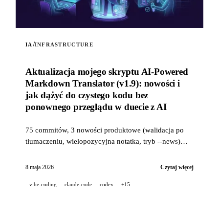
/
IA
INFRASTRUCTURE
Aktualizacja mojego skryptu AI-Powered
Markdown Translator (v1.9): nowości i
jak dążyć do czystego kodu bez
ponownego przeglądu w duecie z AI
75 commitów, 3 nowości produktowe (walidacja po
tłumaczeniu, wielopozycyjna notatka, tryb --news)
oraz przemysłowy stos jakości (14 hooków, 229
testów, recenzja PR wspomagana przez AI) do dążenia
8 maja 2026
Czytaj więcej
do czystego kodu, gdy projekt jest w 100% rozwijany
vibe-coding
claude-code
codex
+15
w duecie z AI.