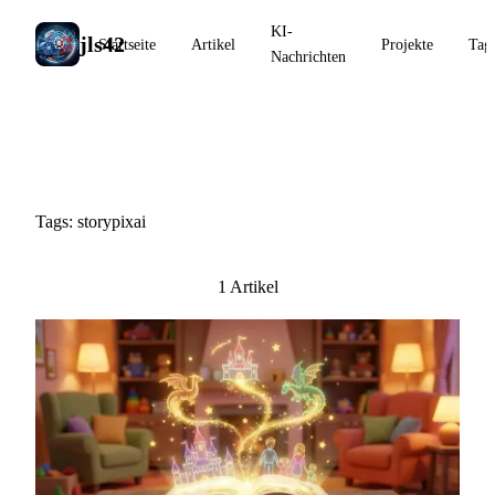
KI-
jls42
Startseite
Artikel
Projekte
Tag
Nachrichten
#storypixai
Tags: storypixai
1 Artikel