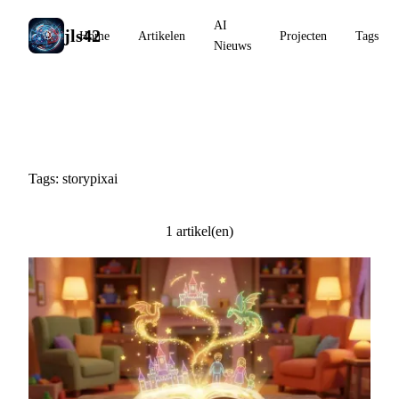
AI
jls42
Home
Artikelen
Projecten
Tags
Nieuws
#storypixai
Tags: storypixai
1 artikel(en)