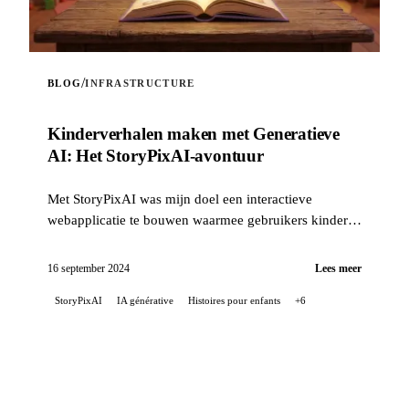
/
BLOG
INFRASTRUCTURE
Kinderverhalen maken met Generatieve
AI: Het StoryPixAI-avontuur
Met StoryPixAI was mijn doel een interactieve
webapplicatie te bouwen waarmee gebruikers kinder-
verhalen kunnen genereren, verrijkt met afbeeldingen
die door generatieve AI-modellen zijn gemaakt...
16 september 2024
Lees meer
StoryPixAI
IA générative
Histoires pour enfants
+6