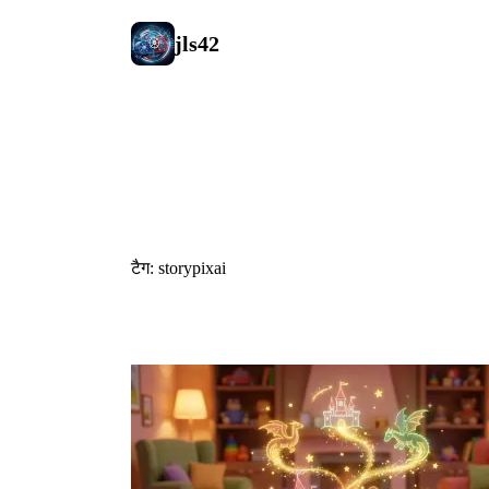
jls42
#storypixai
टैग: storypixai