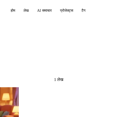
होम
लेख
AI समाचार
प्रोजेक्ट्स
टैग
1 लेख