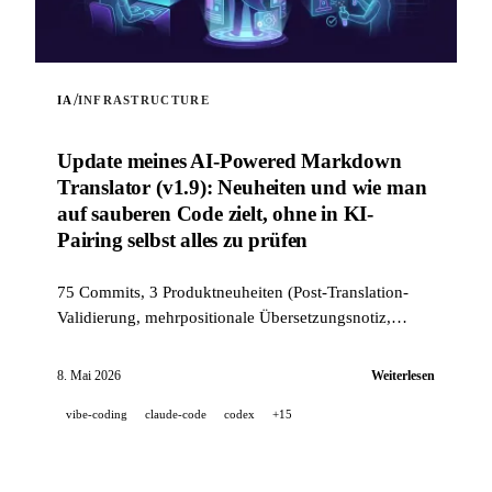
/
IA
INFRASTRUCTURE
Update meines AI-Powered Markdown
Translator (v1.9): Neuheiten und wie man
auf sauberen Code zielt, ohne in KI-
Pairing selbst alles zu prüfen
75 Commits, 3 Produktneuheiten (Post-Translation-
Validierung, mehrpositionale Übersetzungsnotiz,
Modus --news) und ein industrietauglicher Qualitäts-
Stack (14 Hooks, 229 Tests, KI-gestütztes PR-Review),
8. Mai 2026
Weiterlesen
um auf sauberen Code zu zielen, wenn ein Projekt zu
vibe-coding
claude-code
codex
+15
100 % im KI-Pairing entwickelt wird.