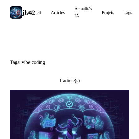
Actualités
jls42
Accueil
Articles
Projets
Tags
IA
#vibe-coding
Tags: vibe-coding
1 article(s)