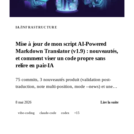
/
IA
INFRASTRUCTURE
Mise à jour de mon script AI-Powered
Markdown Translator (v1.9) : nouveautés,
et comment viser un code propre sans
relire en pair-IA
75 commits, 3 nouveautés produit (validation post-
traduction, note multi-position, mode --news) et une
stack qualité industrielle (14 hooks, 229 tests, revue
PR assistée IA) pour viser un code propre quand un
8 mai 2026
Lire la suite
projet est 100 % développé en pair-IA.
vibe-coding
claude-code
codex
+15