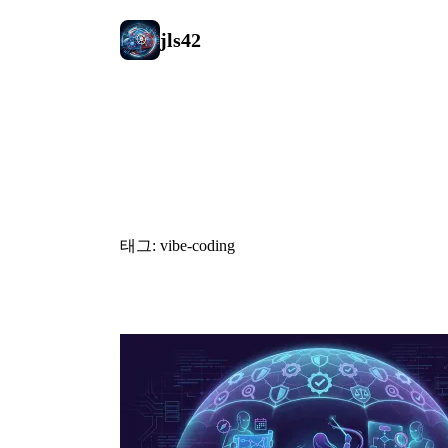
jls42
#vibe-codin
태그: vibe-coding