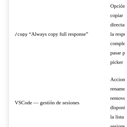
Opción 
copiar
directa
“Always copy full response”
la respu
/copy
complet
pasar po
picker
Accione
rename 
remove
VSCode — gestión de sesiones
disponi
la lista 
sesione