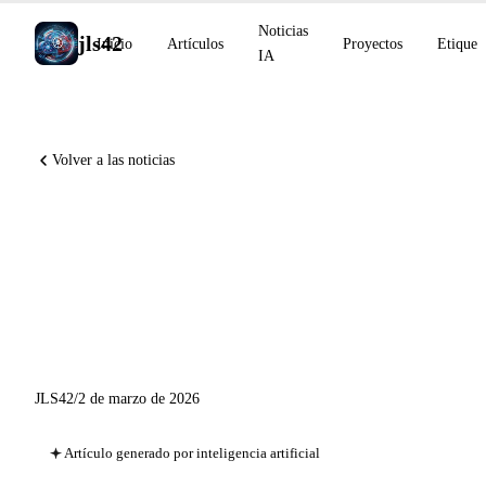
Noticias
jls42
Inicio
Artículos
Proyectos
Etiquet
IA
Volver a las noticias
Claude Code v2.1.63, OpenAI
firma con el Pentágono,
Anthropic se mantiene frente
al DoW
JLS42
/
2 de marzo de 2026
Artículo generado por inteligencia artificial