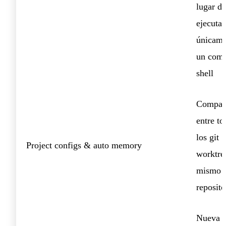
lugar de
ejecutar
únicame
un com
shell
Compart
entre to
los git
Project configs & auto memory
worktre
mismo
reposito
Nueva