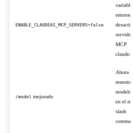
variable
entorno
desactiv
ENABLE_CLAUDEAI_MCP_SERVERS=false
servido
MCP
claude.a
Ahora
muestra
modelo 
mejorado
/model
en el m
slash
comman