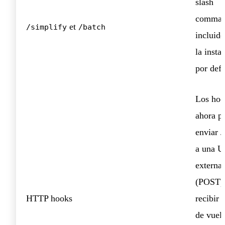
slash
comman
et
/simplify
/batch
incluido
la insta
por def
Los hoo
ahora p
enviar
a una 
externa
(POST)
HTTP hooks
recibir
de vuelt