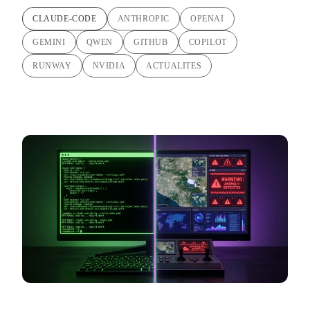
CLAUDE-CODE
ANTHROPIC
OPENAI
GEMINI
QWEN
GITHUB
COPILOT
RUNWAY
NVIDIA
ACTUALITES