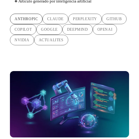
Artículo generado por inteligencia artificial
ANTHROPIC
CLAUDE
PERPLEXITY
GITHUB
COPILOT
GOOGLE
DEEPMIND
OPENAI
NVIDIA
ACTUALITES