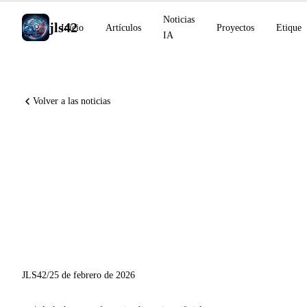
Noticias
jls42
Inicio
Artículos
Proyectos
Etiquet
IA
Volver a las noticias
Anthropic adquiere Vercept
(computer use al 72,5%),
Perplexity Computer orquesta
19 modelos, GitHub Copilot
CLI en GA
JLS42
/
25 de febrero de 2026