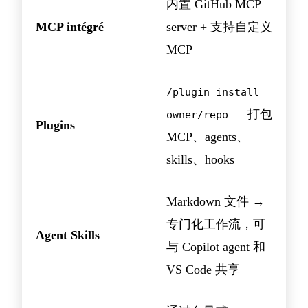
内置 GitHub MCP
MCP intégré
server + 支持自定义
MCP
/plugin install
— 打包
owner/repo
Plugins
MCP、agents、
skills、hooks
Markdown 文件 →
专门化工作流，可
Agent Skills
与 Copilot agent 和
VS Code 共享