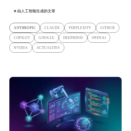
由人工智能生成的文章
ANTHROPIC
CLAUDE
PERPLEXITY
GITHUB
COPILOT
GOOGLE
DEEPMIND
OPENAI
NVIDIA
ACTUALITES