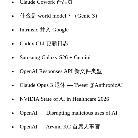
Claude Cowork 产品页
什么是 world model？（Genie 3）
Intrinsic 并入 Google
Codex CLI 更新日志
Samsung Galaxy S26 + Gemini
OpenAI Responses API 新文件类型
Claude Opus 3 退休 — Tweet @AnthropicAI
NVIDIA State of AI in Healthcare 2026
OpenAI — Disrupting malicious uses of AI
OpenAI — Arvind KC 首席人事官