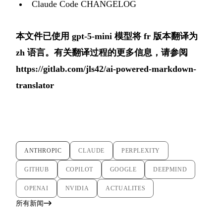
Claude Code CHANGELOG
本文件已使用 gpt-5-mini 模型将 fr 版本翻译为
zh 语言。有关翻译过程的更多信息，请参阅
https://gitlab.com/jls42/ai-powered-markdown-
translator
ANTHROPIC
CLAUDE
PERPLEXITY
GITHUB
COPILOT
GOOGLE
DEEPMIND
OPENAI
NVIDIA
ACTUALITES
所有新闻