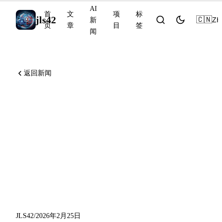
AI
首
文
项
标
jls42
🇨🇳
ZH
新
页
章
目
签
闻
返回新闻
Anthropic 收购
Vercept（computer use 在
OSWorld 达到 72.5%）、
Perplexity Computer 协调 19
个模型、GitHub Copilot CLI
正式发布
JLS42
/
2026年2月25日