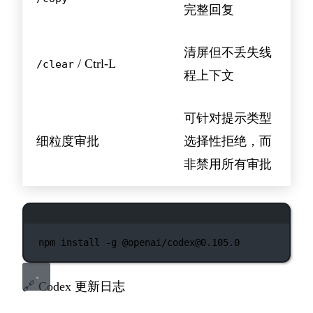
完整回复
清屏但不丢失线
/ Ctrl-L
/clear
程上下文
可针对提示类型
细粒度审批
选择性拒绝，而
非禁用所有审批
终端窗口
npm
install
-g
@openai/codex@0.105.0
🔗
Codex 更新日志