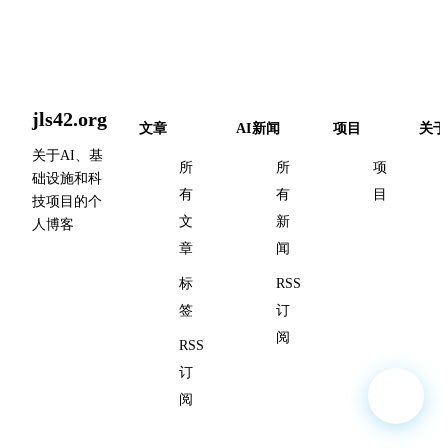
jls42.org
文章
AI新闻
项目
关于
关于AI、基
所
所
项
础设施和科
有
有
目
技项目的个
文
新
人博客
章
闻
标
RSS
签
订
阅
RSS
订
阅