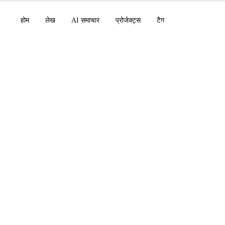
होम
लेख
AI समाचार
प्रोजेक्ट्स
टैग
 ने $30 बिलियन जुटाए, 
.3-Codex-Spark, Gem
nk