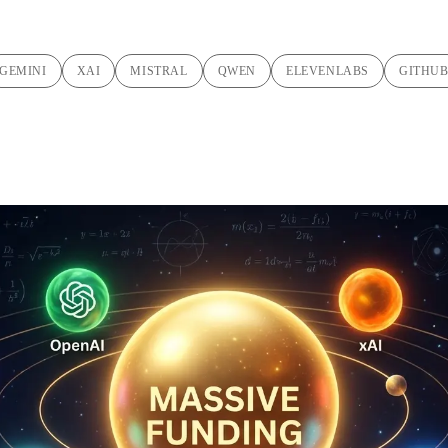
GEMINI
XAI
MISTRAL
QWEN
ELEVENLABS
GITHU