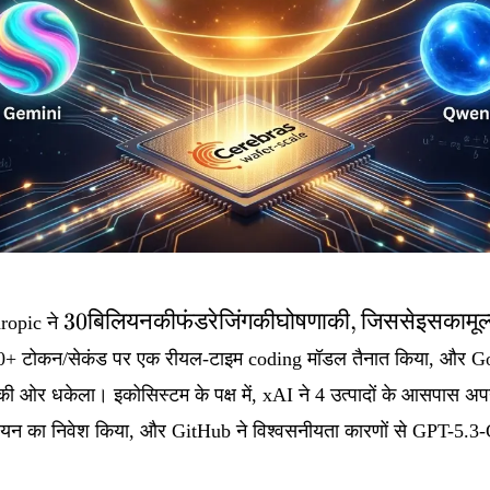
30
30
बिलियनकीफंडरेजिंगकीघोषणाकी
,
जिससेइसकामूल्
ropic ने
बिलियन
0+ टोकन/सेकंड पर एक रीयल-टाइम coding मॉडल तैनात किया, और G
की
ड की ओर धकेला। इकोसिस्टम के पक्ष में, xAI ने 4 उत्पादों के आसपास अपन
फंडरेजिंग
की
िलियन का निवेश किया, और GitHub ने विश्वसनीयता कारणों से GPT-5.3
घोषणा
की,