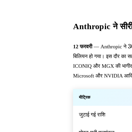
Anthropic ने सीरी
3
3
12 फरवरी
— Anthropic ने
ब
बिलियन हो गया। इस दौर का स
क
ICONIQ और MGX की भागीदारी 
स
Microsoft और NVIDIA आदि 
फ
क
मीट्रिक
घ
क
ज
जुटाई गई राशि
क
क