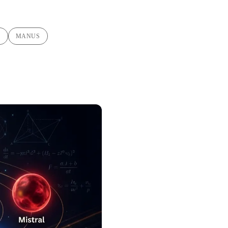
B
MANUS