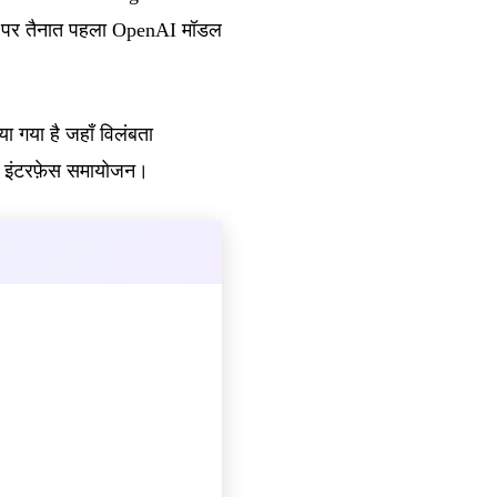
यर पर तैनात पहला OpenAI मॉडल
 गया है जहाँ विलंबता
साथ इंटरफ़ेस समायोजन।