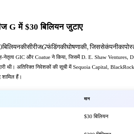
जिससे
इसका
मूल्यांकन
ज G में $30 बिलियन जुटाए
0
0
बिलियनकीसीरीज
फंडिंगकीघोषणाकी
,
जिससेकंपनीकापोस्
G
िलियन
ह-नेतृत्व GIC और Coatue ने किया, जिसमें D. E. Shaw Ventures, 
ी
थी। अतिरिक्त निवेशकों की सूची में Sequoia Capital, BlackRock
ीरीज
G
शामिल हैं।
ंडिंग
ी
मान
ोषणा
ी,
िससे
$30 बिलियन
ंपनी
ा