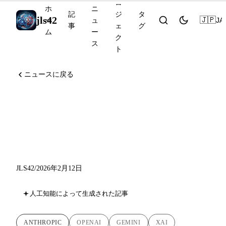
ロ
ホ
ニ
記
ジ
タ
jls42
🇯🇵
JA
ー
ュ
事
ェ
グ
ム
ー
ク
ス
ト
ニュースに戻る
Anthropicが300億ドル調達、
Cerebras上でGPT-5.3-Codex-
Spark、Gemini 3 Deep Think
JLS42
/
2026年2月12日
人工知能によって生成された記事
ANTHROPIC
OPENAI
GEMINI
XAI