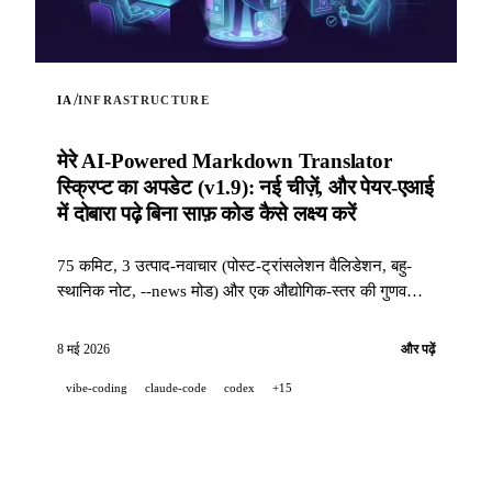
/
IA
INFRASTRUCTURE
मेरे AI-Powered Markdown Translator
स्क्रिप्ट का अपडेट (v1.9): नई चीज़ें, और पेयर-एआई
में दोबारा पढ़े बिना साफ़ कोड कैसे लक्ष्य करें
75 कमिट, 3 उत्पाद-नवाचार (पोस्ट-ट्रांसलेशन वैलिडेशन, बहु-
स्थानिक नोट, --news मोड) और एक औद्योगिक-स्तर की गुणवत्ता
स्टैक (14 hooks, 229 tests, एआई-सहायित PR समीक्षा) ताकि
जब कोई प्रोजेक्ट 100 % पेयर-एआई में विकसित हो तो भी साफ़
8 मई 2026
और पढ़ें
कोड हासिल किया जा सके।
vibe-coding
claude-code
codex
+15