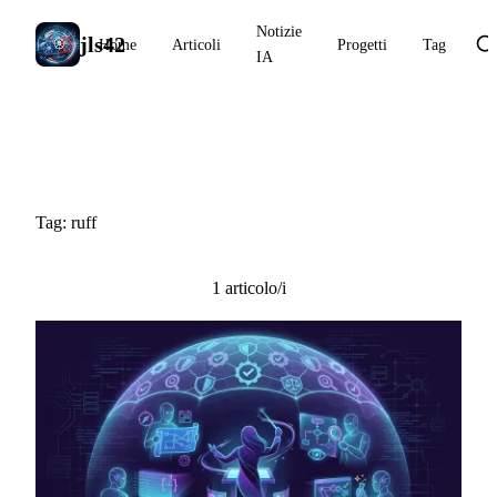
Notizie
jls42
Home
Articoli
Progetti
Tag
IA
#ruff
Tag: ruff
1 articolo/i