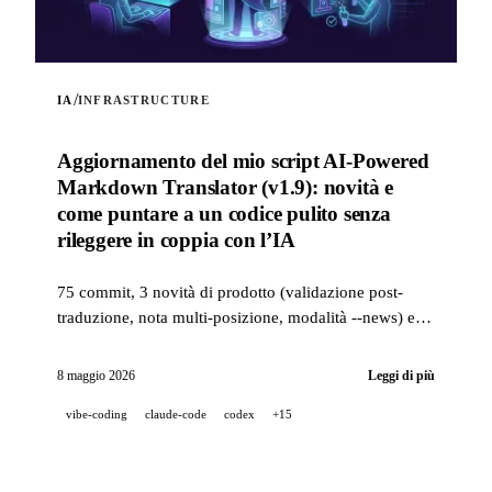
/
IA
INFRASTRUCTURE
Aggiornamento del mio script AI-Powered
Markdown Translator (v1.9): novità e
come puntare a un codice pulito senza
rileggere in coppia con l’IA
75 commit, 3 novità di prodotto (validazione post-
traduzione, nota multi-posizione, modalità --news) e
uno stack qualità di livello industriale (14 hook, 229
test, revisione PR assistita dall’IA) per puntare a un
8 maggio 2026
Leggi di più
codice pulito quando un progetto è sviluppato al 100%
vibe-coding
claude-code
codex
+15
in pair-IA.