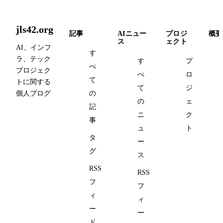
jls42.org
記事
AIニュー
プロジ
概要
ス
ェクト
AI、インフ
す
ラ、テック
す
プ
べ
プロジェク
べ
ロ
て
トに関する
て
ジ
個人ブログ
の
の
ェ
記
ニ
ク
事
ュ
ト
タ
ー
グ
ス
RSS
RSS
フ
フ
ィ
ィ
ー
ー
ド