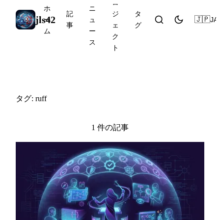
ロ
ホ
ニ
記
ジ
タ
jls42
🇯🇵
JA
ー
ュ
事
ェ
グ
ム
ー
ク
ス
ト
#ruff
タグ: ruff
1 件の記事