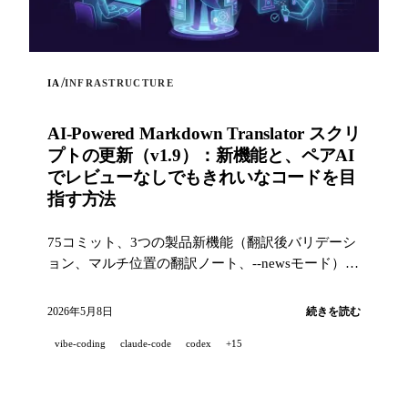
/
IA
INFRASTRUCTURE
AI-Powered Markdown Translator スクリ
プトの更新（v1.9）：新機能と、ペアAI
でレビューなしでもきれいなコードを目
指す方法
75コミット、3つの製品新機能（翻訳後バリデーシ
ョン、マルチ位置の翻訳ノート、--newsモード）
と、産業レベルの品質スタック（14のフック、229
のテスト、AI支援PRレビュー）で、プロジェクト
2026年5月8日
続きを読む
を100%ペアAI開発したときにきれいなコードを目
vibe-coding
claude-code
codex
+15
指すための取り組み。