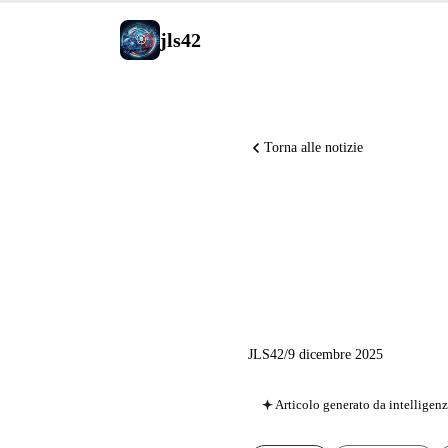
jls42
Torna alle notizie
MCP si un
nasce la 
JLS42
/
9 dicembre 2025
Articolo generato da intelligenza