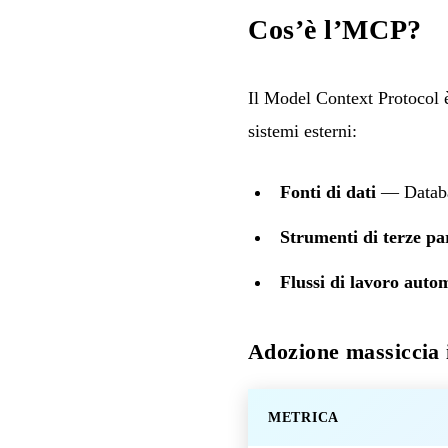
Cos’è l’MCP?
Il Model Context Protocol
sistemi esterni:
Fonti di dati
— Databas
Strumenti di terze pa
Flussi di lavoro autom
Adozione massiccia 
METRICA