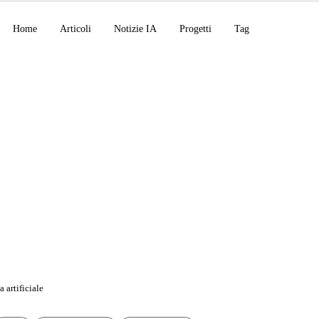
Home
Articoli
Notizie IA
Progetti
Tag
isce alla Linux Foun
Agentic AI Foundatio
 artificiale