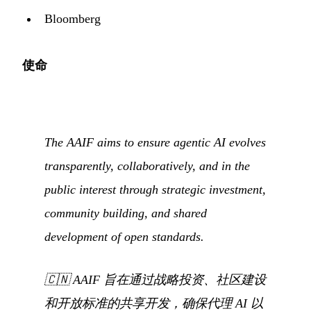
Bloomberg
使命
The AAIF aims to ensure agentic AI evolves
transparently, collaboratively, and in the
public interest through strategic investment,
community building, and shared
development of open standards.
🇨🇳
AAIF 旨在通过战略投资、社区建设
和开放标准的共享开发，确保代理 AI 以