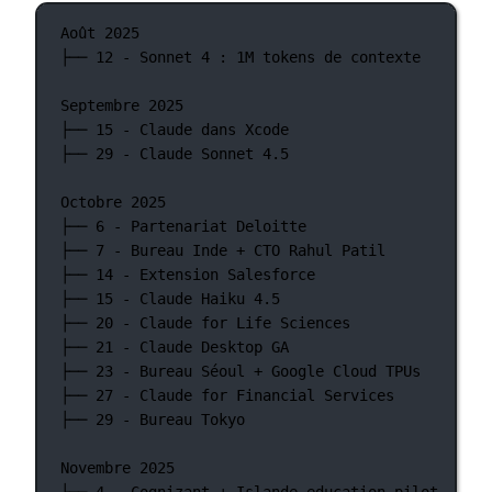
Août 2025
├── 12 - Sonnet 4 : 1M tokens de contexte
Septembre 2025
├── 15 - Claude dans Xcode
├── 29 - Claude Sonnet 4.5
Octobre 2025
├── 6 - Partenariat Deloitte
├── 7 - Bureau Inde + CTO Rahul Patil
├── 14 - Extension Salesforce
├── 15 - Claude Haiku 4.5
├── 20 - Claude for Life Sciences
├── 21 - Claude Desktop GA
├── 23 - Bureau Séoul + Google Cloud TPUs
├── 27 - Claude for Financial Services
├── 29 - Bureau Tokyo
Novembre 2025