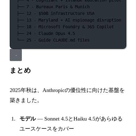
├── 4 - Cognizant + Islande education pilot
├── 7 - Bureaux Paris & Munich
├── 12 - $50B infrastructure USA
├── 13 - Maryland + AI espionage disruption
├── 18 - Microsoft Foundry & 365 Copilot
├── 24 - Claude Opus 4.5
└── 25 - Guide CLAUDE.md files
まとめ
2025年秋は、Anthropicの優位性に向けた基盤を
築きました。
モデル
— Sonnet 4.5とHaiku 4.5があらゆる
ユースケースをカバー