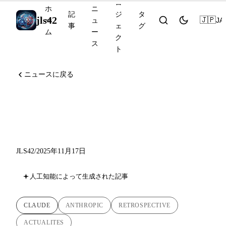
ロ
ホ
ニ
記
ジ
タ
jls42
🇯🇵
JA
ー
ュ
事
ェ
グ
ム
ー
ク
ス
ト
ニュースに戻る
Anthropicの振り返り：
Sonnet 4.5からOpus 4.5へ
JLS42
/
2025年11月17日
人工知能によって生成された記事
CLAUDE
ANTHROPIC
RETROSPECTIVE
ACTUALITES