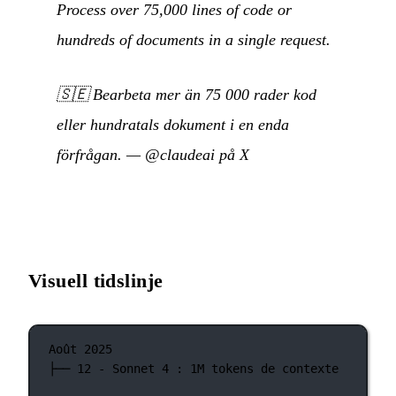
Process over 75,000 lines of code or
hundreds of documents in a single request.
🇸🇪
Bearbeta mer än 75 000 rader kod
eller hundratals dokument i en enda
förfrågan.
—
@claudeai på X
Visuell tidslinje
Août 2025
├── 12 - Sonnet 4 : 1M tokens de contexte