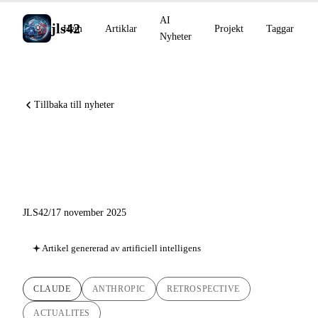
AI
jls42
Hem
Artiklar
Projekt
Taggar
Nyheter
Tillbaka till nyheter
Anthropics återblick: från
Sonnet 4.5 till Opus 4.5
JLS42
/
17 november 2025
Artikel genererad av artificiell intelligens
CLAUDE
ANTHROPIC
RETROSPECTIVE
ACTUALITES