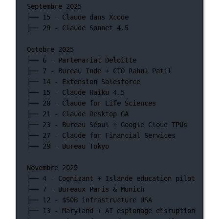
Septembre 2025
├── 15 - Claude dans Xcode
├── 29 - Claude Sonnet 4.5
Octobre 2025
├── 6 - Partenariat Deloitte
├── 7 - Bureau Inde + CTO Rahul Patil
├── 14 - Extension Salesforce
├── 15 - Claude Haiku 4.5
├── 20 - Claude for Life Sciences
├── 21 - Claude Desktop GA
├── 23 - Bureau Séoul + Google Cloud TPUs
├── 27 - Claude for Financial Services
├── 29 - Bureau Tokyo
Novembre 2025
├── 4 - Cognizant + Islande education pilot
├── 7 - Bureaux Paris & Munich
├── 12 - $50B infrastructure USA
├── 13 - Maryland + AI espionage disruption