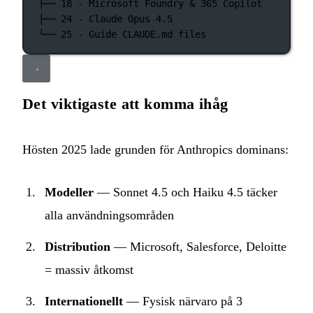
├── 18 - Microsoft Foundry & 365 Copilot
├── 24 - Claude Opus 4.5
└── 25 - Guide CLAUDE.md files
Det viktigaste att komma ihåg
Hösten 2025 lade grunden för Anthropics dominans:
Modeller
— Sonnet 4.5 och Haiku 4.5 täcker
alla användningsområden
Distribution
— Microsoft, Salesforce, Deloitte
= massiv åtkomst
Internationellt
— Fysisk närvaro på 3