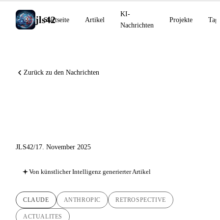
KI-
jls42
Startseite
Artikel
Projekte
Tag
Nachrichten
Zurück zu den Nachrichten
Anthropic-Rückblick: von
Sonnet 4.5 bis Opus 4.5
JLS42
/
17. November 2025
Von künstlicher Intelligenz generierter Artikel
CLAUDE
ANTHROPIC
RETROSPECTIVE
ACTUALITES