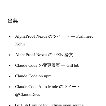
出典
AlphaProof Nexus のツイート — Pushmeet
Kohli
AlphaProof Nexus の arXiv 論文
Claude Code の変更履歴 — GitHub
Claude Code on npm
Claude Code Auto Mode のツイート —
@ClaudeDevs
GitHub Copilot for Eclipse open source