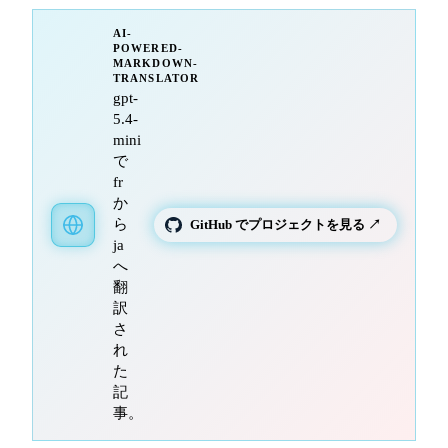
AI-
POWERED-
MARKDOWN-
TRANSLATOR
gpt-
5.4-
mini
で
fr
か
ら
GitHub でプロジェクトを見る ↗
ja
へ
翻
訳
さ
れ
た
記
事。