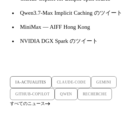
Qwen3.7-Max Implicit Caching のツイート
MiniMax — AIFF Hong Kong
NVIDIA DGX Spark のツイート
IA-ACTUALITES
CLAUDE-CODE
GEMINI
GITHUB-COPILOT
QWEN
RECHERCHE
すべてのニュース