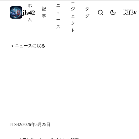
ロ
ホ
ニ
記
ジ
タ
jls42
🇯🇵
JA
ー
ュ
事
ェ
グ
ム
ー
ク
ス
ト
ニュースに戻る
AlphaProof Nexus が9件の未
解決問題を解決、Claude
Code Auto Mode が Pro で利
用可能に、Copilot Eclipse が
オープンソース化
JLS42
/
2026年5月25日