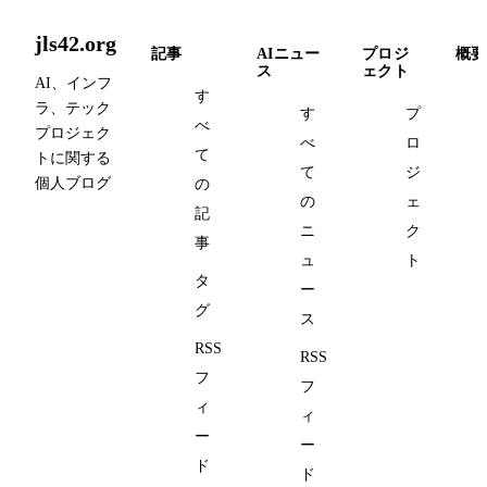
jls42.org
記事
AIニュー
プロジ
概要
ス
ェクト
AI、インフ
す
ラ、テック
す
プ
べ
プロジェク
べ
ロ
て
トに関する
て
ジ
個人ブログ
の
の
ェ
記
ニ
ク
事
ュ
ト
タ
ー
グ
ス
RSS
RSS
フ
フ
ィ
ィ
ー
ー
ド
ド