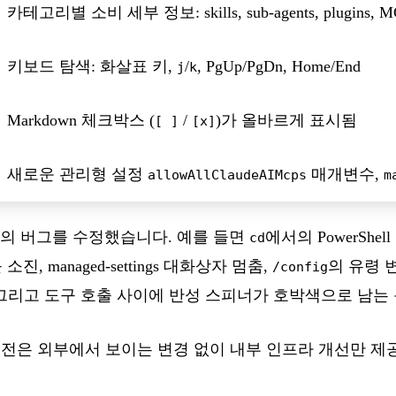
카테고리별 소비 세부 정보: skills, sub-agents, plugins, MC
키보드 탐색: 화살표 키,
/
, PgUp/PgDn, Home/End
j
k
Markdown 체크박스 (
/
)가 올바르게 표시됨
[ ]
[x]
새로운 관리형 설정
매개변수,
allowAllClaudeAIMcps
m
개의 버그를 수정했습니다. 예를 들면
에서의 PowerShel
cd
소진, managed-settings 대화상자 멈춤,
의 유령 
/config
그리고 도구 호출 사이에 반성 스피너가 호박색으로 남는 
50 버전은 외부에서 보이는 변경 없이 내부 인프라 개선만 제