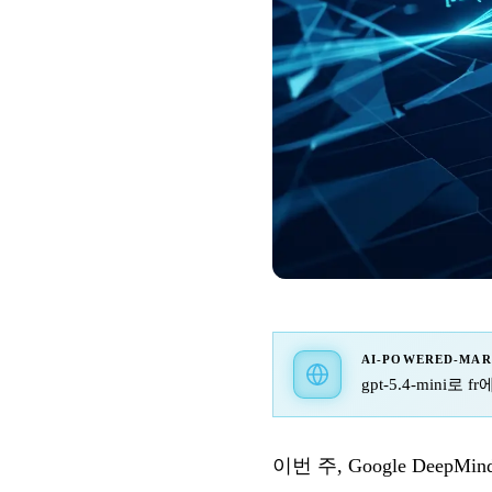
AI-POWERED-MA
gpt-5.4-mini로
이번 주, Google De