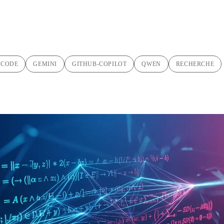
-CODE
GEMINI
GITHUB-COPILOT
QWEN
RECHERCHE