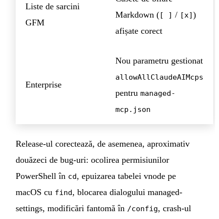
Liste de sarcini
Markdown (
/
)
[ ]
[x]
GFM
afișate corect
Nou parametru gestionat
allowAllClaudeAIMcps
Enterprise
pentru
managed-
mcp.json
Release-ul corectează, de asemenea, aproximativ
douăzeci de bug-uri: ocolirea permisiunilor
PowerShell în
, epuizarea tabelei vnode pe
cd
macOS cu
, blocarea dialogului managed-
find
settings, modificări fantomă în
, crash-ul
/config