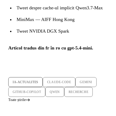
Tweet despre cache-ul implicit Qwen3.7-Max
MiniMax — AIFF Hong Kong
Tweet NVIDIA DGX Spark
Articol tradus din fr în ro cu gpt-5.4-mini.
IA-ACTUALITES
CLAUDE-CODE
GEMINI
GITHUB-COPILOT
QWEN
RECHERCHE
Toate știrile