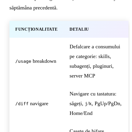
săptămâna precedentă.
FUNCȚIONALITATE
DETALIU
Defalcare a consumului
pe categorie: skills,
breakdown
/usage
subagenți, pluginuri,
server MCP
Navigare cu tastatura:
navigare
săgeți,
/
, PgUp/PgDn,
/diff
j
k
Home/End
Casete de bifare