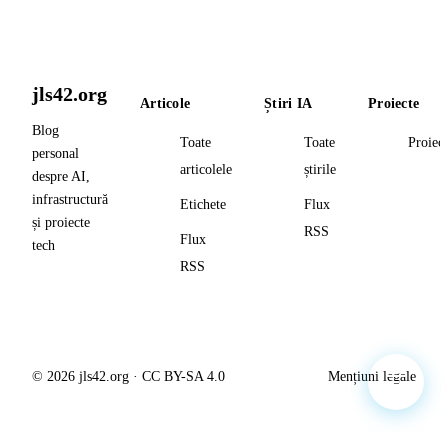
jls42.org
Articole
Știri IA
Proiecte
Blog
Toate
Toate
Proiec
personal
articolele
știrile
despre AI,
infrastructură
Etichete
Flux
și proiecte
RSS
Flux
tech
RSS
© 2026 jls42.org · CC BY-SA 4.0
Mențiuni legale