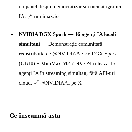
un panel despre democratizarea cinematografiei
IA.
🔗 minimax.io
NVIDIA DGX Spark — 16 agenți IA locali
simultani
— Demonstrație comunitară
redistribuită de @NVIDIAAI: 2x DGX Spark
(GB10) + MiniMax M2.7 NVFP4 rulează 16
agenți IA în streaming simultan, fără API-uri
cloud.
🔗 @NVIDIAAI pe X
Ce înseamnă asta