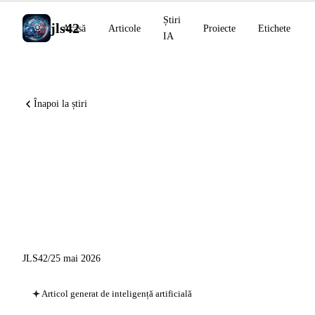
Știri
jls42
Acasă
Articole
Proiecte
Etichete
IA
Înapoi la știri
AlphaProof Nexus rezolvă 9
probleme deschise, Claude
Code Auto Mode pe Pro,
Copilot Eclipse open source
JLS42
/
25 mai 2026
Articol generat de inteligență artificială