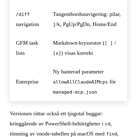
Tangentbordsnavigering: pilar,
/diff
navigation
/
, PgUp/PgDn, Home/End
j
k
GFM task
Markdown-kryssrutor (
/
[ ]
lists
) visas korrekt
[x]
Ny hanterad parameter
Enterprise
för
allowAllClaudeAIMcps
managed-mcp.json
Versionen rättar också ett tjugotal buggar:
kringgående av PowerShell-behörigheter i
,
cd
tömning av vnode-tabellen på macOS med
,
find