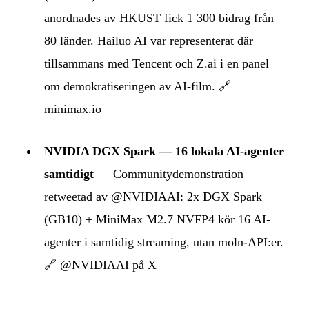
anordnades av HKUST fick 1 300 bidrag från
80 länder. Hailuo AI var representerat där
tillsammans med Tencent och Z.ai i en panel
om demokratiseringen av AI-film.
🔗
minimax.io
NVIDIA DGX Spark — 16 lokala AI-agenter
samtidigt
— Communitydemonstration
retweetad av @NVIDIAAI: 2x DGX Spark
(GB10) + MiniMax M2.7 NVFP4 kör 16 AI-
agenter i samtidig streaming, utan moln-API:er.
🔗 @NVIDIAAI på X