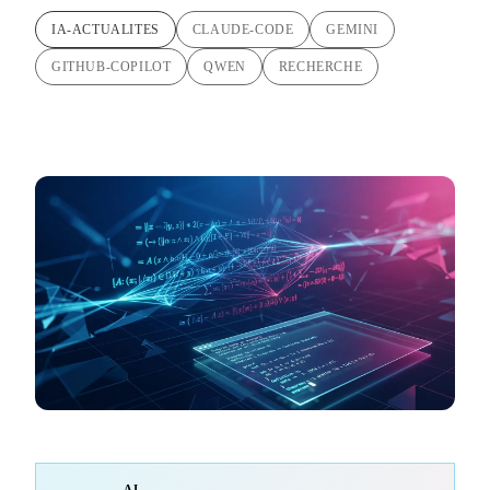
IA-ACTUALITES
CLAUDE-CODE
GEMINI
GITHUB-COPILOT
QWEN
RECHERCHE
AI-