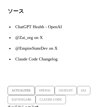
ソース
ChatGPT Health - OpenAI
@Zai_org on X
@EmpireStateDev on X
Claude Code Changelog
ACTUALITES
OPENAI
CHATGPT
ZAI
ELEVENLABS
CLAUDE-CODE
すべてのニュース