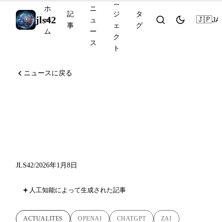
ロ
ホ
ニ
記
ジ
タ
jls42
🇯🇵
JA
ー
ュ
事
ェ
グ
ム
ー
ク
ス
ト
ニュースに戻る
AIニュース 2026年1月8日：
ChatGPT Health、Z.ai IPO、
Claude Code 2.1
JLS42
/
2026年1月8日
人工知能によって生成された記事
ACTUALITES
OPENAI
CHATGPT
ZAI