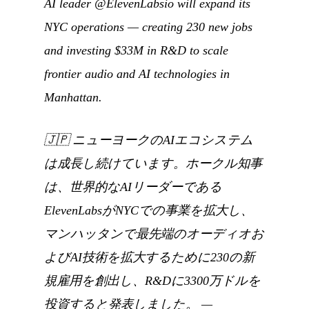
AI leader @ElevenLabsio will expand its
NYC operations — creating 230 new jobs
and investing $33M in R&D to scale
frontier audio and AI technologies in
Manhattan.
🇯🇵
ニューヨークのAIエコシステム
は成長し続けています。ホークル知事
は、世界的なAIリーダーである
ElevenLabsがNYCでの事業を拡大し、
マンハッタンで最先端のオーディオお
よびAI技術を拡大するために230の新
規雇用を創出し、R&Dに3300万ドルを
投資すると発表しました。
—