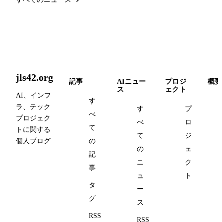
jls42.org
記事
AIニュー
プロジ
概要
ス
ェクト
AI、インフ
す
ラ、テック
す
プ
べ
プロジェク
べ
ロ
て
トに関する
て
ジ
個人ブログ
の
の
ェ
記
ニ
ク
事
ュ
ト
タ
ー
グ
ス
RSS
RSS