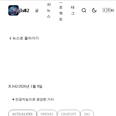
프
AI
로
태
jls42
🇰🇷
KO
홈
글
뉴
젝
그
스
트
뉴스로 돌아가기
2026년 1월 8일 AI 뉴스:
ChatGPT Health, Z.ai IPO,
Claude Code 2.1
JLS42
/
2026년 1월 8일
인공지능으로 생성된 기사
ACTUALITES
OPENAI
CHATGPT
ZAI