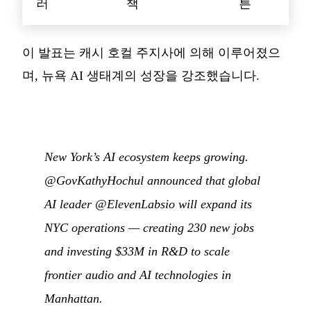
러
책
튼
이 발표는 캐시 호컬 주지사에 의해 이루어졌으
며, 뉴욕 AI 생태계의 성장을 강조했습니다.
New York’s AI ecosystem keeps growing.
@GovKathyHochul announced that global
AI leader @ElevenLabsio will expand its
NYC operations — creating 230 new jobs
and investing $33M in R&D to scale
frontier audio and AI technologies in
Manhattan.