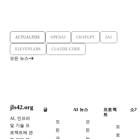
ACTUALITES
OPENAI
CHATGPT
ZAI
ELEVENLABS
CLAUDE-CODE
모든 뉴스
jls42.org
글
AI 뉴스
프로젝
소개
트
AI, 인프라
모
모
및 기술 프
프
든
든
로젝트에 관
로
글
뉴