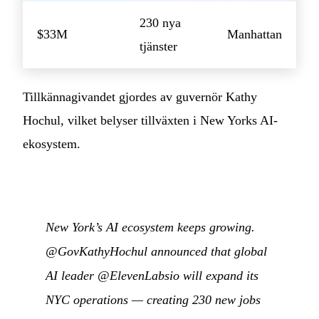
230 nya
$33M
Manhattan
tjänster
Tillkännagivandet gjordes av guvernör Kathy
Hochul, vilket belyser tillväxten i New Yorks AI-
ekosystem.
New York’s AI ecosystem keeps growing.
@GovKathyHochul announced that global
AI leader @ElevenLabsio will expand its
NYC operations — creating 230 new jobs