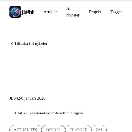
AI
jls42
Hem
Artiklar
Projekt
Taggar
Nyheter
Tillbaka till nyheter
AI-nyheter 8 januari 2026:
ChatGPT Health, Z.ai IPO,
Claude Code 2.1
JLS42
/
8 januari 2026
Artikel genererad av artificiell intelligens
ACTUALITES
OPENAI
CHATGPT
ZAI