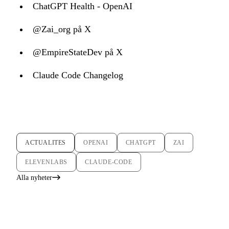
ChatGPT Health - OpenAI
@Zai_org på X
@EmpireStateDev på X
Claude Code Changelog
ACTUALITES
OPENAI
CHATGPT
ZAI
ELEVENLABS
CLAUDE-CODE
Alla nyheter