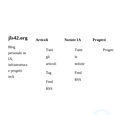
jls42.org
Articoli
Notizie IA
Progetti
Blog
Tutti
Tutte
Progetti
personale su
gli
le
IA,
articoli
notizie
infrastruttura
e progetti
Tag
Feed
tech
RSS
Feed
RSS