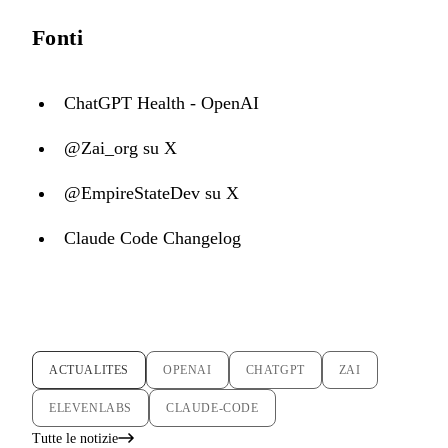
Fonti
ChatGPT Health - OpenAI
@Zai_org su X
@EmpireStateDev su X
Claude Code Changelog
ACTUALITES
OPENAI
CHATGPT
ZAI
ELEVENLABS
CLAUDE-CODE
Tutte le notizie