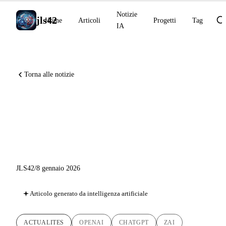
Notizie
jls42
Home
Articoli
Progetti
Tag
IA
Torna alle notizie
Notizie IA 8 gennaio 2026:
ChatGPT Health, Z.ai IPO,
Claude Code 2.1
JLS42
/
8 gennaio 2026
Articolo generato da intelligenza artificiale
ACTUALITES
OPENAI
CHATGPT
ZAI