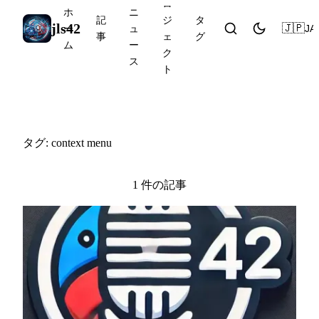
ロ
ホ
ニ
記
ジ
タ
jls42
🇯🇵
JA
ー
ュ
事
ェ
グ
ム
ー
ク
ス
ト
#context menu
タグ: context menu
1 件の記事