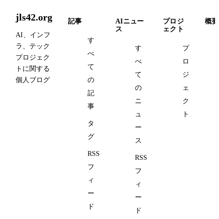
jls42.org
記事
AIニュー
プロジ
概要
ス
ェクト
AI、インフ
す
ラ、テック
す
プ
べ
プロジェク
べ
ロ
て
トに関する
て
ジ
個人ブログ
の
の
ェ
記
ニ
ク
事
ュ
ト
タ
ー
グ
ス
RSS
RSS
フ
フ
ィ
ィ
ー
ー
ド
ド