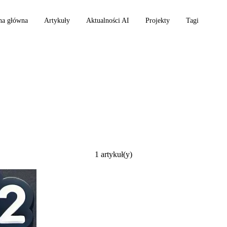
na główna
Artykuły
Aktualności AI
Projekty
Tagi
enu
1 artykuł(y)