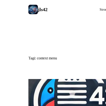
jls42
Stro
#context m
Tagi: context menu