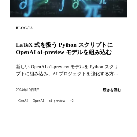
/
BLOG
IA
LaTeX 式を扱う Python スクリプトに
OpenAI o1-preview モデルを組み込む
新しい OpenAI o1-preview モデルを Python スクリ
プトに組み込み、AI プロジェクトを強化する方法
を紹介します。このスクリプトでは web スクレイ
ピングでプロンプトにウェブ内容を組み込み、モ
2024年10月5日
続きを読む
デルの応答内の LaTeX 式をターミナルで読みやす
GenAI
OpenAI
o1-preview
+2
い Unicode テキストに変換します。