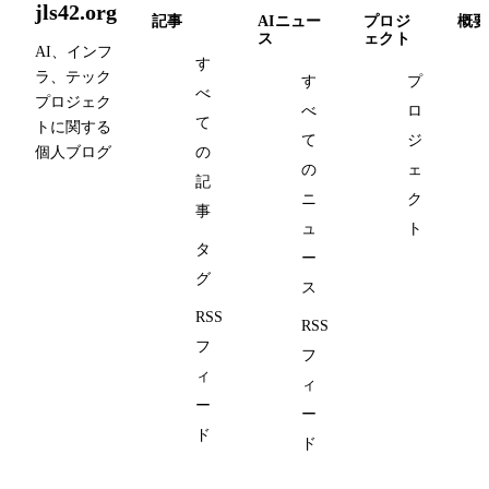
jls42.org
記事
AIニュー
プロジ
概要
ス
ェクト
AI、インフ
す
ラ、テック
す
プ
べ
プロジェク
べ
ロ
て
トに関する
て
ジ
個人ブログ
の
の
ェ
記
ニ
ク
事
ュ
ト
タ
ー
グ
ス
RSS
RSS
フ
フ
ィ
ィ
ー
ー
ド
ド