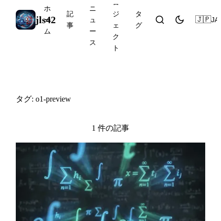
ロ
ホ
ニ
記
ジ
タ
jls42
🇯🇵
JA
ー
ュ
事
ェ
グ
ム
ー
ク
ス
ト
#o1-preview
タグ: o1-preview
1 件の記事