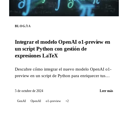
/
BLOG
IA
Integrar el modelo OpenAI o1-preview en
un script Python con gestión de
expresiones LaTeX
Descubre cómo integrar el nuevo modelo OpenAI o1-
preview en un script de Python para enriquecer tus
proyectos de inteligencia artificial. Este script te pe...
5 de octubre de 2024
Leer más
GenAI
OpenAI
o1-preview
+2