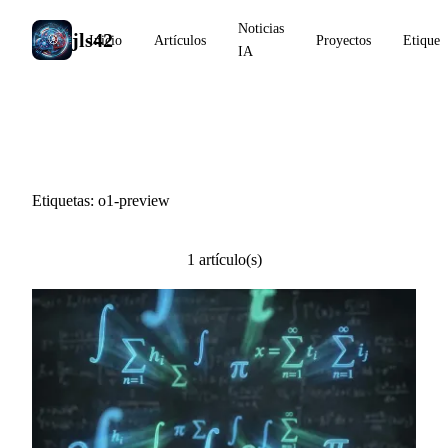
Noticias
jls42
Inicio
Artículos
Proyectos
Etiquet
IA
#o1-preview
Etiquetas: o1-preview
1 artículo(s)