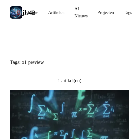
AI
jls42
Home
Artikelen
Projecten
Tags
Nieuws
#o1-preview
Tags: o1-preview
1 artikel(en)