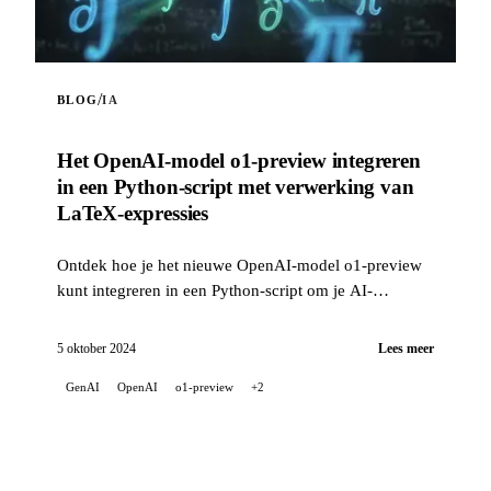
/
BLOG
IA
Het OpenAI-model o1-preview integreren
in een Python-script met verwerking van
LaTeX-expressies
Ontdek hoe je het nieuwe OpenAI-model o1-preview
kunt integreren in een Python-script om je AI-
projecten te verrijken. Dit script stelt je in staat...
5 oktober 2024
Lees meer
GenAI
OpenAI
o1-preview
+2