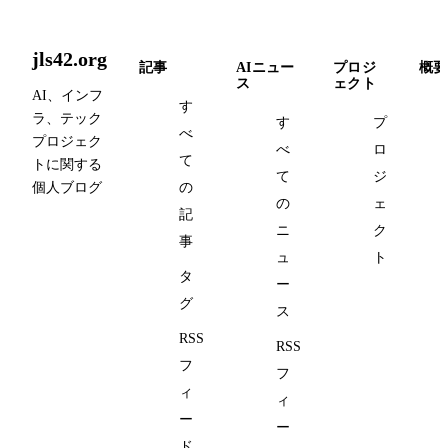
jls42.org
記事
AIニュー
プロジ
概要
ス
ェクト
AI、インフ
す
ラ、テック
す
プ
べ
プロジェク
べ
ロ
て
トに関する
て
ジ
個人ブログ
の
の
ェ
記
ニ
ク
事
ュ
ト
タ
ー
グ
ス
RSS
RSS
フ
フ
ィ
ィ
ー
ー
ド