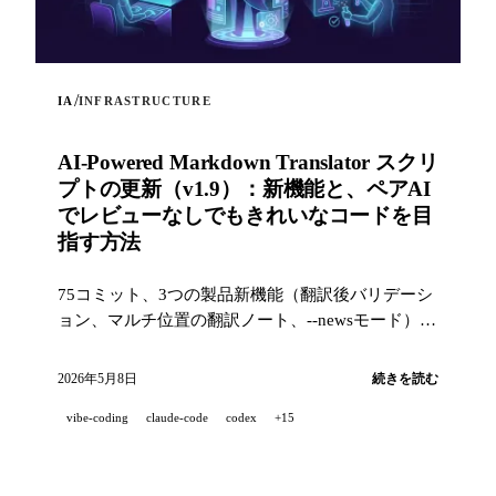
/
IA
INFRASTRUCTURE
AI-Powered Markdown Translator スクリ
プトの更新（v1.9）：新機能と、ペアAI
でレビューなしでもきれいなコードを目
指す方法
75コミット、3つの製品新機能（翻訳後バリデーシ
ョン、マルチ位置の翻訳ノート、--newsモード）
と、産業レベルの品質スタック（14のフック、229
のテスト、AI支援PRレビュー）で、プロジェクト
2026年5月8日
続きを読む
を100%ペアAI開発したときにきれいなコードを目
vibe-coding
claude-code
codex
+15
指すための取り組み。