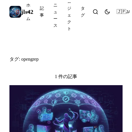
ロ
ホ
ニ
記
ジ
タ
jls42
🇯🇵
JA
ー
ュ
事
ェ
グ
ム
ー
ク
ス
ト
#opengrep
タグ: opengrep
1 件の記事