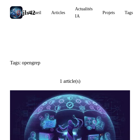
Actualités
jls42
Accueil
Articles
Projets
Tags
IA
#opengrep
Tags: opengrep
1 article(s)