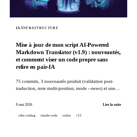
/
IA
INFRASTRUCTURE
Mise à jour de mon script AI-Powered
Markdown Translator (v1.9) : nouveautés,
et comment viser un code propre sans
relire en pair-IA
75 commits, 3 nouveautés produit (validation post-
traduction, note multi-position, mode --news) et une
stack qualité industrielle (14 hooks, 229 tests, revue
PR assistée IA) pour viser un code propre quand un
8 mai 2026
Lire la suite
projet est 100 % développé en pair-IA.
vibe-coding
claude-code
codex
+15