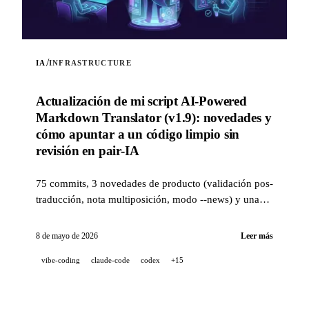
/
IA
INFRASTRUCTURE
Actualización de mi script AI-Powered
Markdown Translator (v1.9): novedades y
cómo apuntar a un código limpio sin
revisión en pair-IA
75 commits, 3 novedades de producto (validación pos-
traducción, nota multiposición, modo --news) y una
pila de calidad de nivel industrial (14 hooks, 229 tests,
revisión de PR asistida por IA) para apuntar a un
8 de mayo de 2026
Leer más
código limpio cuando un proyecto se desarrolla al 100
vibe-coding
claude-code
codex
+15
% en pair-IA.