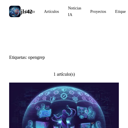
Noticias
jls42
Inicio
Artículos
Proyectos
Etiquet
IA
#opengrep
Etiquetas: opengrep
1 artículo(s)