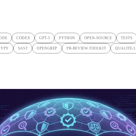
en pair-IA
ODE
CODEX
GPT-5
PYTHON
OPEN-SOURCE
TESTS
MYPY
SAST
OPENGREP
PR-REVIEW-TOOLKIT
QUALITE-L