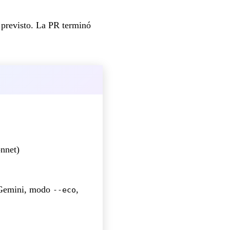
 previsto. La PR terminó
onnet)
, Gemini, modo
,
--eco