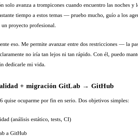
ción solo avanza a trompicones cuando encuentro las noches y 
astante tiempo a estos temas — pruebo mucho, guío a los agent
 un proyecto profesional.
nte eso. Me permite avanzar entre dos restricciones — la pas
, claramente no iría tan lejos ni tan rápido. Con él, puedo ma
sin dedicarle mi vida.
: calidad + migración GitLab → GitHub
6 quise ocuparme por fin en serio. Dos objetivos simples:
ad (análisis estático, tests, CI)
Lab a GitHub