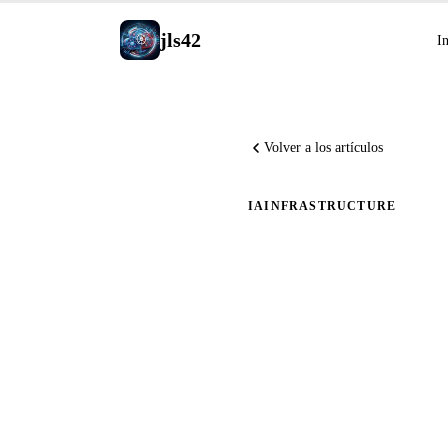
jls42
In
Volver a los artículos
IA
INFRASTRUCTURE
Actualiza
Markdown
y cómo ap