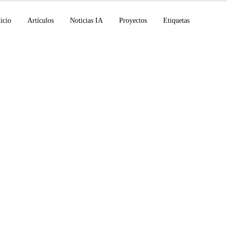
icio
Artículos
Noticias IA
Proyectos
Etiquetas
ción de mi script AI
 Translator (v1.9): 
untar a un código li