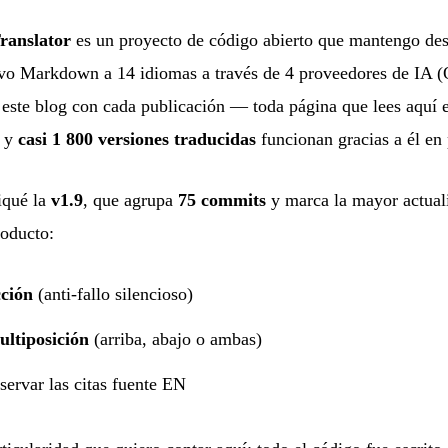
anslator
es un proyecto de código abierto que mantengo des
ivo Markdown a 14 idiomas a través de 4 proveedores de IA (
este blog con cada publicación — toda página que lees aquí e
— y
casi 1 800 versiones traducidas
funcionan gracias a él en
iqué la
v1.9
, que agrupa
75 commits
y marca la mayor actuali
roducto:
cción
(anti-fallo silencioso)
ultiposición
(arriba, abajo o ambas)
servar las citas fuente EN