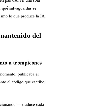
 en pair-IA. Ni una sola
: qué salvaguardas se
ismo lo que produce la IA.
 mantenido del
nto a trompicones
 momento, publicaba el
anto el código que escribo,
uncionando — traduce cada