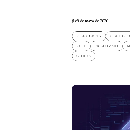
revisión 
jls
/
8 de mayo de 2026
VIBE-CODING
CLAUDE-C
RUFF
PRE-COMMIT
GITHUB