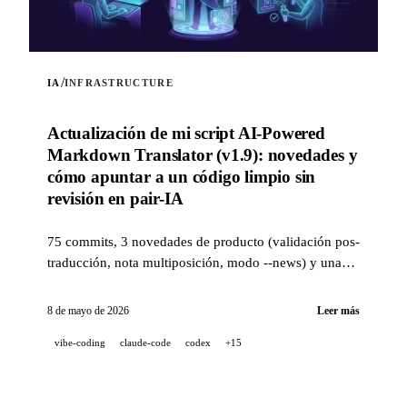
/
IA
INFRASTRUCTURE
Actualización de mi script AI-Powered
Markdown Translator (v1.9): novedades y
cómo apuntar a un código limpio sin
revisión en pair-IA
75 commits, 3 novedades de producto (validación pos-
traducción, nota multiposición, modo --news) y una
pila de calidad de nivel industrial (14 hooks, 229 tests,
revisión de PR asistida por IA) para apuntar a un
8 de mayo de 2026
Leer más
código limpio cuando un proyecto se desarrolla al 100
vibe-coding
claude-code
codex
+15
% en pair-IA.