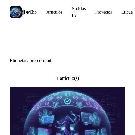
Noticias
jls42
Inicio
Artículos
Proyectos
Etiquet
IA
#pre-commit
Etiquetas: pre-commit
1 artículo(s)