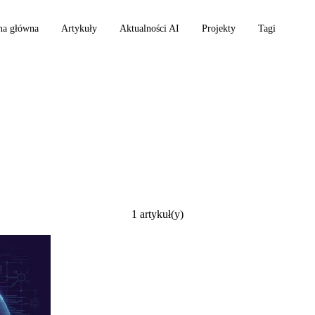
na główna
Artykuły
Aktualności AI
Projekty
Tagi
t
1 artykuł(y)