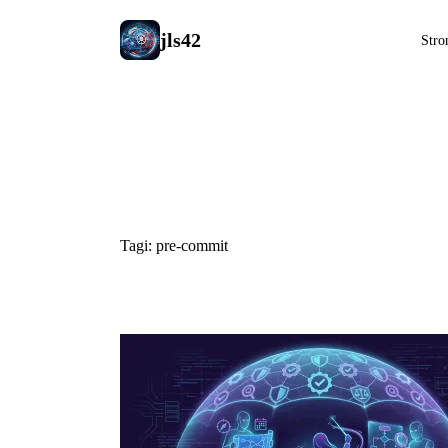
jls42
Stro
#pre-commi
Tagi: pre-commit