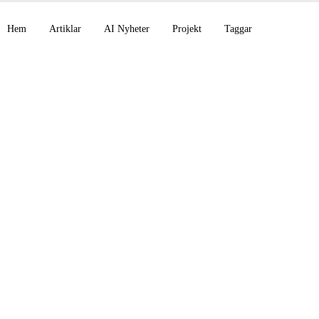
Hem
Artiklar
AI Nyheter
Projekt
Taggar
ing av mitt AI-Power
Translator-skript (v
ch hur man siktar på