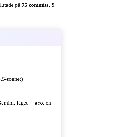
slutade på
75 commits, 9
3.5-sonnet)
Gemini, läget
, en
--eco