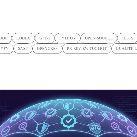
granska i pair-IA
ODE
CODEX
GPT-5
PYTHON
OPEN-SOURCE
TESTS
MYPY
SAST
OPENGREP
PR-REVIEW-TOOLKIT
QUALITE-L