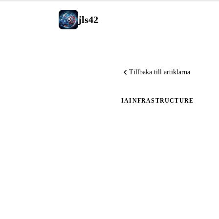
jls42
Tillbaka till artiklarna
IA
INFRASTRUCTURE
Uppdater
Markdown 
nyheter o