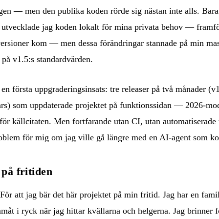
ggen — men den publika koden rörde sig nästan inte alls. Bara
 utvecklade jag koden lokalt för mina privata behov — framfö
a versioner kom — men dessa förändringar stannade på min ma
a på v1.5:s standardvärden.
 en första uppgraderingsinsats: tre releaser på två månader (v
mars) som uppdaterade projektet på funktionssidan — 2026-mod
 för källcitaten. Men fortfarande utan CI, utan automatiserade t
problem för mig om jag ville gå längre med en AI-agent som ko
 på fritiden
ör att jag bär det här projektet på min fritid. Jag har en famil
måt i ryck när jag hittar kvällarna och helgerna. Jag brinner f