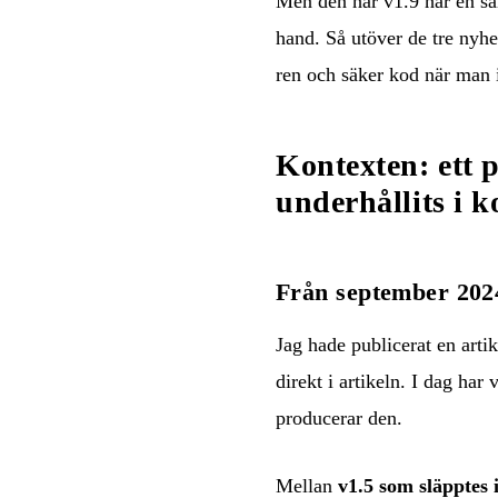
Men den här v1.9 har en särs
hand. Så utöver de tre nyhe
ren och säker kod när man i
Kontexten: ett 
underhållits i 
Från september 2024
Jag hade publicerat
en arti
direkt i artikeln. I dag har
producerar den.
Mellan
v1.5 som släpptes 