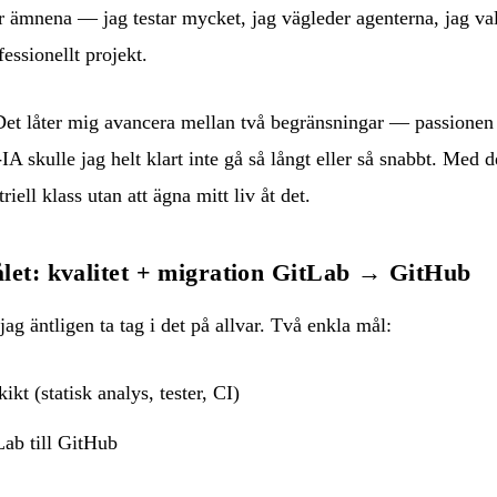
r ämnena — jag testar mycket, jag vägleder agenterna, jag va
fessionellt projekt.
 Det låter mig avancera mellan två begränsningar — passionen
A skulle jag helt klart inte gå så långt eller så snabbt. Med d
iell klass utan att ägna mitt liv åt det.
let: kvalitet + migration GitLab → GitHub
 jag äntligen ta tag i det på allvar. Två enkla mål:
kikt (statisk analys, tester, CI)
Lab till GitHub