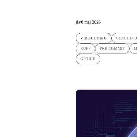
utan att 
jls
/
8 maj 2026
VIBE-CODING
CLAUDE-C
RUFF
PRE-COMMIT
GITHUB