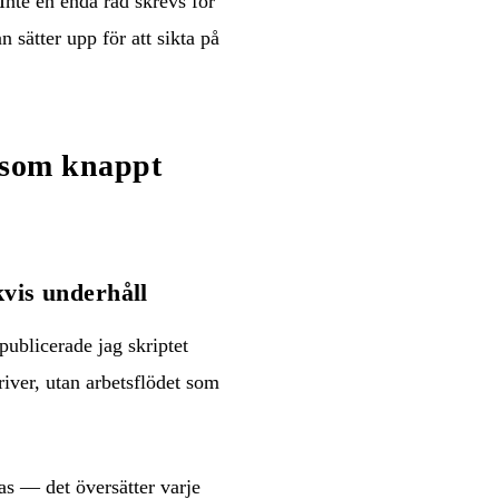
 Inte en enda rad skrevs för
 sätter upp för att sikta på
n som knappt
kvis underhåll
publicerade jag skriptet
kriver, utan arbetsflödet som
ras — det översätter varje