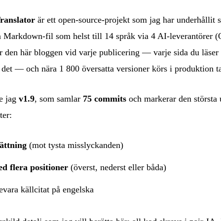
anslator
är ett open-source-projekt som jag har underhållit 
n Markdown-fil som helst till 14 språk via 4 AI-leverantörer 
 den här bloggen vid varje publicering — varje sida du läser 
det — och nära 1 800 översatta versioner körs i produktion ta
e jag
v1.9
, som samlar
75 commits
och markerar den största 
ter:
sättning
(mot tysta misslyckanden)
d flera positioner
(överst, nederst eller båda)
evara källcitat på engelska