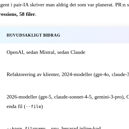
ent i pair-IA skriver man aldrig det som var planerat. PR:n 
essions, 58 filer
.
HUVUDSAKLIGT BIDRAG
OpenAI, sedan Mistral, sedan Claude
Refaktorering av klienter, 2024-modeller (gpt-4o, claude-
2026-modeller (gpt-5, claude-sonnet-4-5, gemini-3-pro), 
enda fil (
)
--file
,
, bevarad inline-kod
--keep_filename
.env