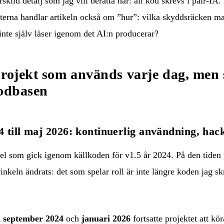
kild detalj som jag vill berätta här: all kod skrevs i pair-IA.
terna handlar artikeln också om ”hur”: vilka skyddsräcken man
nte själv läser igenom det AI:n producerar?
projekt som används varje dag, me
kodbasen
 till maj 2026: kontinuerlig användning, hac
kel som gick igenom källkoden för v1.5 år 2024
. På den tiden 
 vinkeln ändrats: det som spelar roll är inte längre koden jag s
i september 2024
och
januari 2026
fortsatte projektet att kö