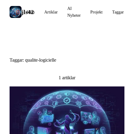
AI
jls42
Hem
Artiklar
Projekt
Taggar
Nyheter
#qualite-logicielle
Taggar: qualite-logicielle
1 artiklar