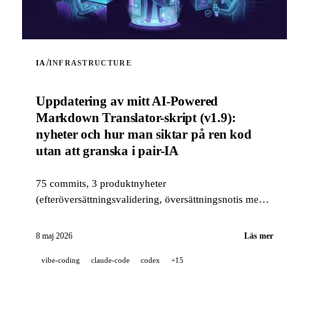
/
IA
INFRASTRUCTURE
Uppdatering av mitt AI-Powered
Markdown Translator-skript (v1.9):
nyheter och hur man siktar på ren kod
utan att granska i pair-IA
75 commits, 3 produktnyheter
(efteröversättningsvalidering, översättningsnotis med
flera positioner, läget --news) och en kvalitetsstack i
industriell klass (14 hooks, 229 tester, AI-assisterad
8 maj 2026
Läs mer
PR-granskning) för att sikta på ren kod när ett projekt
vibe-coding
claude-code
codex
+15
är 100 % utvecklat i pair-IA.