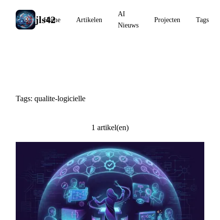
AI
jls42
Home
Artikelen
Projecten
Tags
Nieuws
#qualite-logicielle
Tags: qualite-logicielle
1 artikel(en)