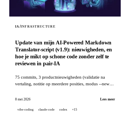
/
IA
INFRASTRUCTURE
Update van mijn AI-Powered Markdown
Translator-script (v1.9): nieuwigheden, en
hoe je mikt op schone code zonder zelf te
reviewen in pair-IA
75 commits, 3 productnieuwigheden (validatie na
vertaling, notitie op meerdere posities, modus --news)
en een industriële kwaliteitsstack (14 hooks, 229 tests,
door AI ondersteunde PR-review) om schone code na
8 mei 2026
Lees meer
te streven wanneer een project 100 % ontwikkeld is in
vibe-coding
claude-code
codex
+15
pair-IA.