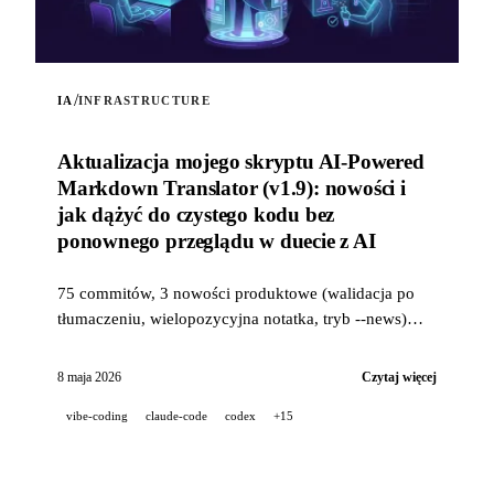
/
IA
INFRASTRUCTURE
Aktualizacja mojego skryptu AI-Powered
Markdown Translator (v1.9): nowości i
jak dążyć do czystego kodu bez
ponownego przeglądu w duecie z AI
75 commitów, 3 nowości produktowe (walidacja po
tłumaczeniu, wielopozycyjna notatka, tryb --news)
oraz przemysłowy stos jakości (14 hooków, 229
testów, recenzja PR wspomagana przez AI) do dążenia
8 maja 2026
Czytaj więcej
do czystego kodu, gdy projekt jest w 100% rozwijany
vibe-coding
claude-code
codex
+15
w duecie z AI.