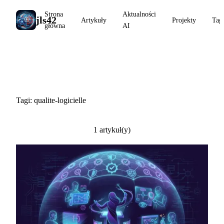
Strona
Aktualności
jls42
Artykuły
Projekty
Tag
główna
AI
#qualite-logicielle
Tagi: qualite-logicielle
1 artykuł(y)