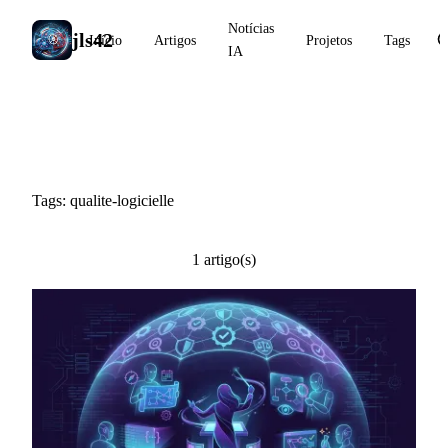
Notícias
jls42
Início
Artigos
Projetos
Tags
IA
#qualite-logicielle
Tags: qualite-logicielle
1 artigo(s)