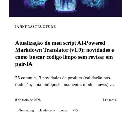
/
IA
INFRASTRUCTURE
Atualização do meu script AI-Powered
Markdown Translator (v1.9): novidades e
como buscar código limpo sem revisar em
pair-IA
75 commits, 3 novidades de produto (validação pós-
tradução, nota multiposicionamento, modo --news) e
uma stack de qualidade industrial (14 hooks, 229
testes, revisão de PR assistida por IA) para buscar
8 de maio de 2026
Ler mais
código limpo quando um projeto é 100 %
vibe-coding
claude-code
codex
+15
desenvolvido em pair-IA.